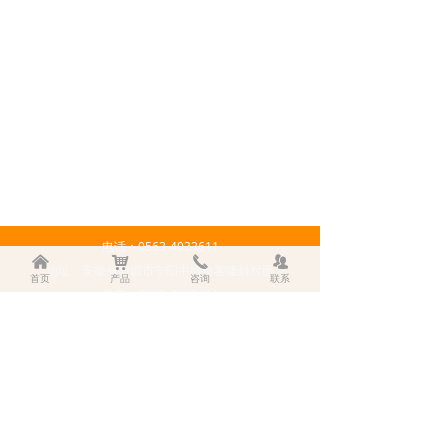
电话：0563-4033611
낀
낙
끅
뀡
地址：安徽省宁国市宁阳中路台客隆斜对面
首页
产品
咨询
联系
传真：0563-4033611
程总经理：13805625829
龚经理：13856347677
版权所有：宁国市永胜油品有限公司
技术支持：
地宝网络